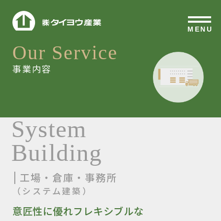
MENU
Our Service
事業内容
System
Building
工場・倉庫・事務所
（システム建築）
意匠性に優れフレキシブルな