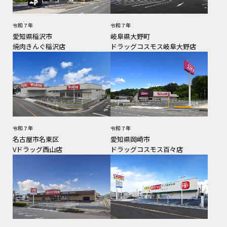
令和７年
令和７年
愛知県稲沢市
岐阜県大野町
焼肉きんぐ稲沢店
ドラッグコスモス岐阜大野店
令和７年
令和７年
名古屋市名東区
愛知県岡崎市
Vドラッグ西山店
ドラッグコスモス百々店