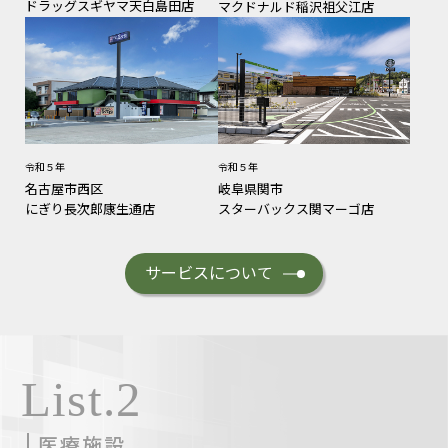
ドラッグスギヤマ天白島田店
マクドナルド稲沢祖父江店
令和５年
令和５年
名古屋市西区
岐阜県関市
にぎり長次郎康生通店
スターバックス関マーゴ店
サービスについて
List.2
医療施設