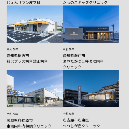
じょんサラン皮フ科
たつのこキッズクリニック
令和５年
令和５年
愛知県稲沢市
愛知県瀬戸市
稲沢プラス歯科矯正歯科
瀬戸たかはし呼吸器内科
クリニック
令和５年
令和５年
名古屋市名東区
岐阜県各務原市
つつじが丘クリニック
東海内科内視鏡クリニック