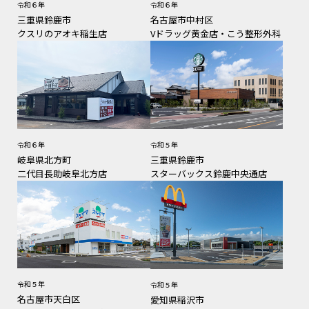
令和６年
令和６年
三重県鈴鹿市
名古屋市中村区
クスリのアオキ稲生店
Vドラッグ黄金店・こう整形外科
令和６年
令和５年
岐阜県北方町
三重県鈴鹿市
二代目長助岐阜北方店
スターバックス鈴鹿中央通店
令和５年
令和５年
名古屋市天白区
愛知県稲沢市