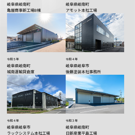
岐阜県岐南町
岐阜県岐南町
亀屋商事新工場B棟
アモット本社工場
令和４年
令和５年
岐阜県岐阜市
岐阜県岐南町
後藤塗装本社事務所
城南運輸貸倉庫
令和４年
令和３年
岐阜県岐阜市
岐阜県岐南町
ラックシステム本社工場
日新産業平島工場