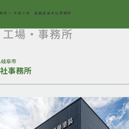
事例
>
令和４年 後藤塗装本社事務所
・工場・事務所
県岐阜市
本社事務所