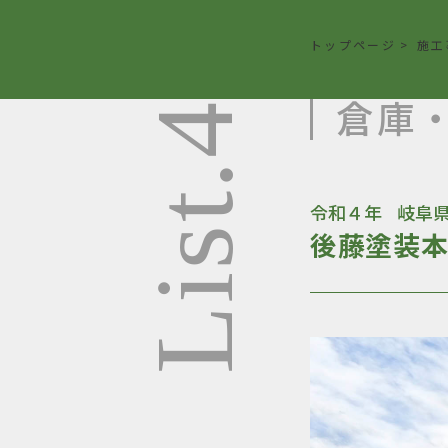
トップページ
>
施工
倉庫
List.4
令和４年
岐阜
後藤塗装